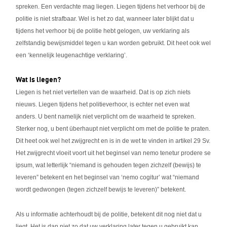
spreken. Een verdachte mag liegen. Liegen tijdens het verhoor bij de
politie is niet strafbaar. Wel is het zo dat, wanneer later blijkt dat u
tijdens het verhoor bij de politie hebt gelogen, uw verklaring als
zelfstandig bewijsmiddel tegen u kan worden gebruikt. Dit heet ook wel
een ‘kennelijk leugenachtige verklaring’.
Wat is liegen?
Liegen is het niet vertellen van de waarheid. Dat is op zich niets
nieuws. Liegen tijdens het politieverhoor, is echter net even wat
anders. U bent namelijk niet verplicht om de waarheid te spreken.
Sterker nog, u bent überhaupt niet verplicht om met de politie te praten.
Dit heet ook wel het zwijgrecht en is in de wet te vinden in artikel 29 Sv.
Het zwijgrecht vloeit voort uit het beginsel van nemo tenetur prodere se
ipsum, wat letterlijk “niemand is gehouden tegen zichzelf (bewijs) te
leveren” betekent en het beginsel van ‘nemo cogitur’ wat “niemand
wordt gedwongen (tegen zichzelf bewijs te leveren)” betekent.
Als u informatie achterhoudt bij de politie, betekent dit nog niet dat u
liegt. Het is dan niet zo dat uw verklaring later tegen u gebruikt kan