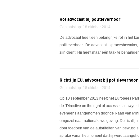
Rol advocaat bij politieverhoor
Geplaatst op: 18 oktober 2014
De advocaat heeft een belangrijke rol in het ka
politieverhoor. De advocaat is procesbewaker
zijn cliënt. Hij heeft maar één taak te behartigen
Richtlijn EU: advocaat bij politieverhoor
Geplaatst op: 18 oktober 2014
Op 10 september 2013 heeft het Europees Pa
de “Directive on the right of access to a lawyer
eveneens aangenomen door de Raad van Ministe
omgezet naar nationale wetgeving. De richtlijn
door toedoen van de autoriteiten van bewust is 
sprake vanaf het moment dat hij wordt aangeho