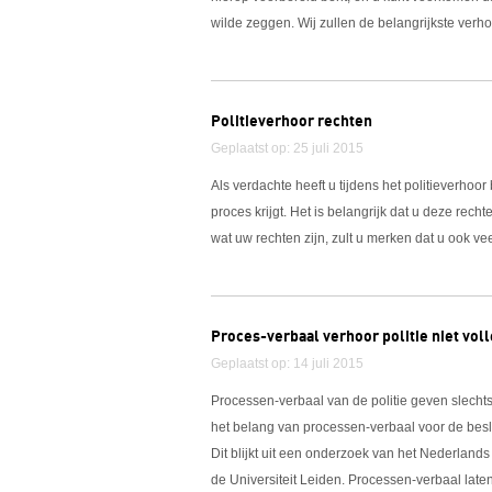
wilde zeggen. Wij zullen de belangrijkste ver
Politieverhoor rechten
Geplaatst op: 25 juli 2015
Als verdachte heeft u tijdens het politieverho
proces krijgt. Het is belangrijk dat u deze rec
wat uw rechten zijn, zult u merken dat u ook vee
Proces-verbaal verhoor politie niet vol
Geplaatst op: 14 juli 2015
Processen-verbaal van de politie geven slech
het belang van processen-verbaal voor de besli
Dit blijkt uit een onderzoek van het Nederlan
de Universiteit Leiden. Processen-verbaal laten