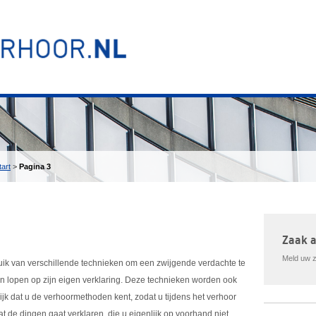
art
>
Pagina 3
Zaak 
Meld uw za
bruik van verschillende technieken om een zwijgende verdachte te
ten lopen op zijn eigen verklaring. Deze technieken worden ook
k dat u de verhoormethoden kent, zodat u tijdens het verhoor
t de dingen gaat verklaren, die u eigenlijk op voorhand niet