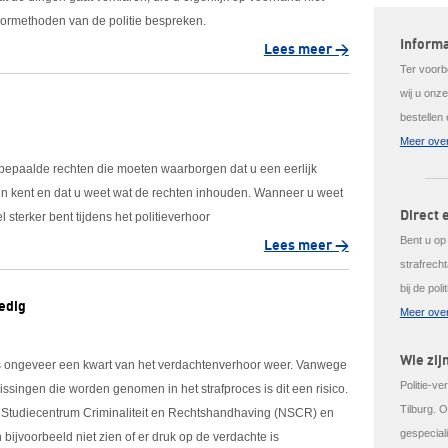
hoormethoden van de politie bespreken.
Inform
Lees meer >
Ter voorbe
wij u onze
bestellen
Meer over
or bepaalde rechten die moeten waarborgen dat u een eerlijk
hten kent en dat u weet wat de rechten inhouden. Wanneer u weet
Direct 
l sterker bent tijdens het politieverhoor
Bent u op
Lees meer >
strafrecht
bij de pol
ledig
Meer over
Wie zij
ts ongeveer een kwart van het verdachtenverhoor weer. Vanwege
Politie-ve
ssingen die worden genomen in het strafproces is dit een risico.
Tilburg. 
ds Studiecentrum Criminaliteit en Rechtshandhaving (NSCR) en
gespecial
 bijvoorbeeld niet zien of er druk op de verdachte is