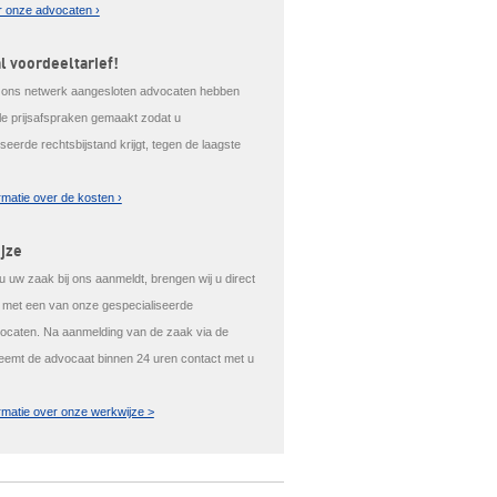
 onze advocaten ›
l voordeeltarief!
j ons netwerk aangesloten advocaten hebben
ale prijsafspraken gemaakt zodat u
seerde rechtsbijstand krijgt, tegen de laagste
rmatie over de kosten ›
jze
 uw zaak bij ons aanmeldt, brengen wij u direct
t met een van onze gespecialiseerde
caten. Na aanmelding van de zaak via de
eemt de advocaat binnen 24 uren contact met u
rmatie over onze werkwijze >