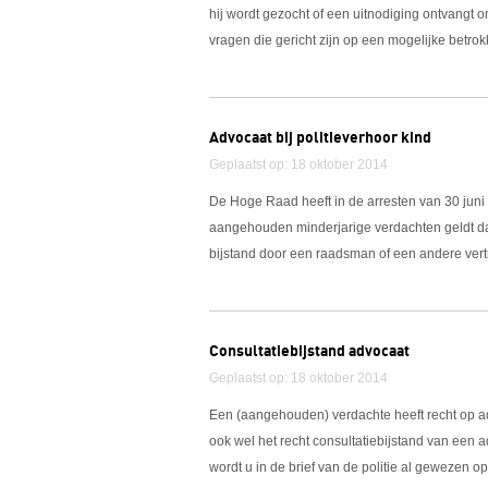
hij wordt gezocht of een uitnodiging ontvangt o
vragen die gericht zijn op een mogelijke betrok
Advocaat bij politieverhoor kind
Geplaatst op: 18 oktober 2014
De Hoge Raad heeft in de arresten van 30 ju
aangehouden minderjarige verdachten geldt dat 
bijstand door een raadsman of een andere vert
Consultatiebijstand advocaat
Geplaatst op: 18 oktober 2014
Een (aangehouden) verdachte heeft recht op adv
ook wel het recht consultatiebijstand van een
wordt u in de brief van de politie al gewezen o