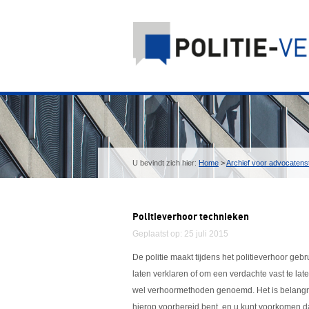
U bevindt zich hier:
Home
>
Archief voor advocatenst
Politieverhoor technieken
Geplaatst op: 25 juli 2015
De politie maakt tijdens het politieverhoor ge
laten verklaren of om een verdachte vast te la
wel verhoormethoden genoemd. Het is belangrij
hierop voorbereid bent, en u kunt voorkomen da