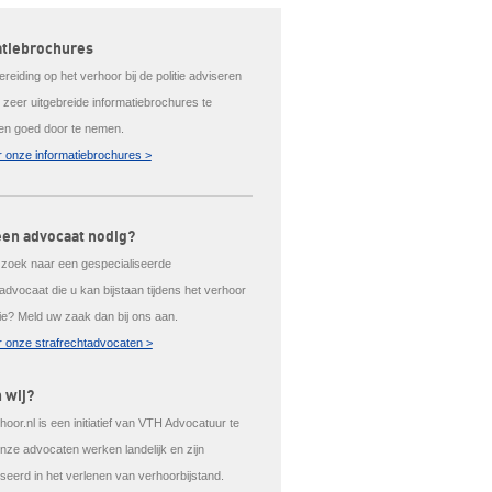
atiebrochures
reiding op het verhoor bij de politie adviseren
 zeer uitgebreide informatiebrochures te
 en goed door te nemen.
 onze informatiebrochures >
een advocaat nodig?
 zoek naar een gespecialiseerde
advocaat die u kan bijstaan tijdens het verhoor
itie? Meld uw zaak dan bij ons aan.
 onze strafrechtadvocaten >
n wij?
rhoor.nl is een initiatief van VTH Advocatuur te
Onze advocaten werken landelijk en zijn
iseerd in het verlenen van verhoorbijstand.