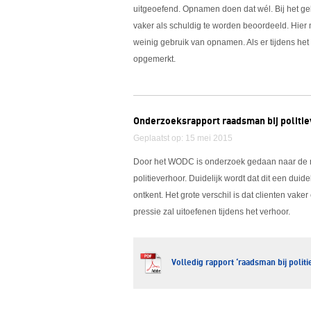
uitgeoefend. Opnamen doen dat wél. Bij het geb
vaker als schuldig te worden beoordeeld. Hi
weinig gebruik van opnamen. Als er tijdens het v
opgemerkt.
Onderzoeksrapport raadsman bij politi
Geplaatst op: 15 mei 2015
Door het WODC is onderzoek gedaan naar de 
politieverhoor. Duidelijk wordt dat dit een duid
ontkent. Het grote verschil is dat clienten vake
pressie zal uitoefenen tijdens het verhoor.
Volledig rapport ‘raadsman bij polit