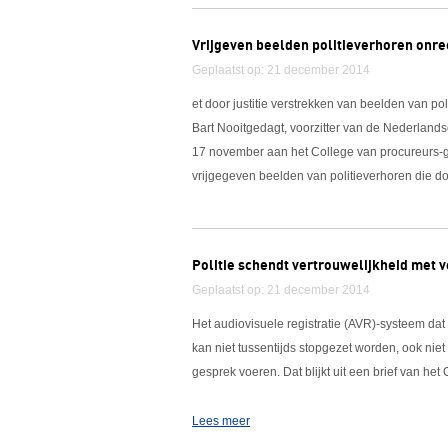
Vrijgeven beelden politieverhoren onr
Geplaatst op: 21 december 2014
et door justitie verstrekken van beelden van pol
Bart Nooitgedagt, voorzitter van de Nederland
17 november aan het College van procureurs-ge
vrijgegeven beelden van politieverhoren die do
Politie schendt vertrouwelijkheid me
Geplaatst op: 21 december 2014
Het audiovisuele registratie (AVR)-systeem dat
kan niet tussentijds stopgezet worden, ook nie
gesprek voeren. Dat blijkt uit een brief van he
Lees meer