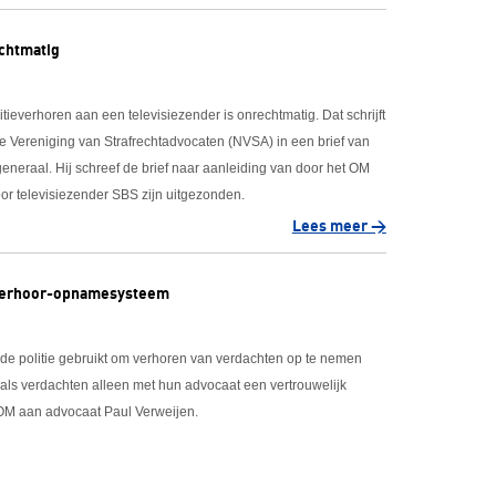
echtmatig
itieverhoren aan een televisiezender is onrechtmatig. Dat schrijft
se Vereniging van Strafrechtadvocaten (NVSA) in een brief van
neraal. Hij schreef de brief naar aanleiding van door het OM
or televisiezender SBS zijn uitgezonden.
Lees meer >
t verhoor-opnamesysteem
 de politie gebruikt om verhoren van verdachten op te nemen
t als verdachten alleen met hun advocaat een vertrouwelijk
t OM aan advocaat Paul Verweijen.