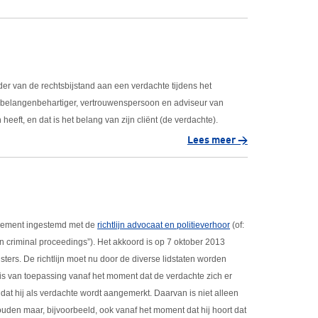
der van de rechtsbijstand aan een verdachte tijdens het
, belangenbehartiger, vertrouwenspersoon en adviseur van
 heeft, en dat is het belang van zijn cliënt (de verdachte).
Lees meer >
rlement ingestemd met de
richtlijn advocaat en politieverhoor
(of:
 in criminal proceedings”). Het akkoord is op 7 oktober 2013
rs. De richtlijn moet nu door de diverse lidstaten worden
 is van toepassing vanaf het moment dat de verdachte zich er
dat hij als verdachte wordt aangemerkt. Daarvan is niet alleen
uden maar, bijvoorbeeld, ook vanaf het moment dat hij hoort dat