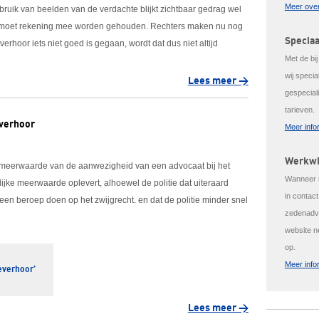
Meer over
ruik van beelden van de verdachte blijkt zichtbaar gedrag wel
er moet rekening mee worden gehouden. Rechters maken nu nog
Speciaa
erhoor iets niet goed is gegaan, wordt dat dus niet altijd
Met de bi
wij speci
Lees meer >
gespeciali
tarieven.
everhoor
Meer info
Werkwi
meerwaarde van de aanwezigheid van een advocaat bij het
Wanneer u
elijke meerwaarde oplevert, alhoewel de politie dat uiteraard
in contac
r een beroep doen op het zwijgrecht. en dat de politie minder snel
zedenadvo
website n
op.
Meer info
ieverhoor’
Lees meer >