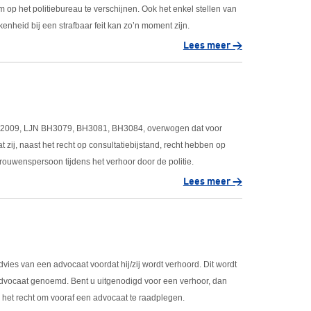
m op het politiebureau te verschijnen. Ook het enkel stellen van
kenheid bij een strafbaar feit kan zo’n moment zijn.
Lees meer >
ni 2009, LJN BH3079, BH3081, BH3084, overwogen dat voor
zij, naast het recht op consultatiebijstand, recht hebben op
rouwenspersoon tijdens het verhoor door de politie.
Lees meer >
ies van een advocaat voordat hij/zij wordt verhoord. Dit wordt
 advocaat genoemd. Bent u uitgenodigd voor een verhoor, dan
p het recht om vooraf een advocaat te raadplegen.